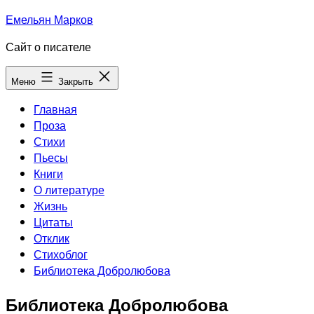
Перейти
Емельян Марков
к
Сайт о писателе
содержимому
Меню
Закрыть
Главная
Проза
Стихи
Пьесы
Книги
О литературе
Жизнь
Цитаты
Отклик
Стихоблог
Библиотека Добролюбова
Библиотека Добролюбова