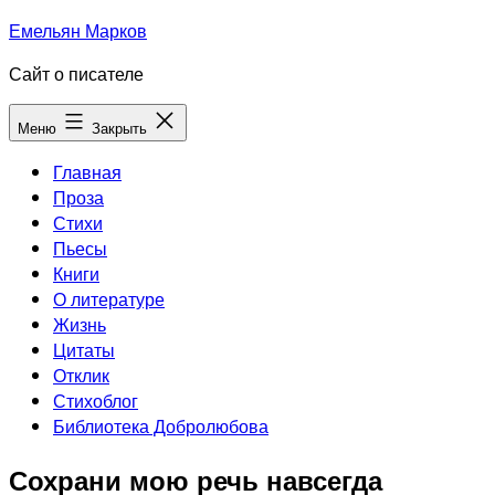
Перейти
Емельян Марков
к
Сайт о писателе
содержимому
Меню
Закрыть
Главная
Проза
Стихи
Пьесы
Книги
О литературе
Жизнь
Цитаты
Отклик
Стихоблог
Библиотека Добролюбова
Сохрани мою речь навсегда